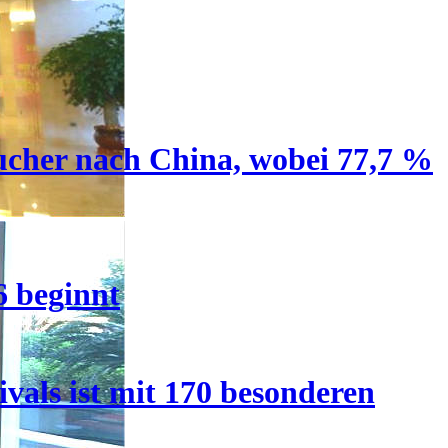
ucher nach China, wobei 77,7 %
6 beginnt
vals ist mit 170 besonderen