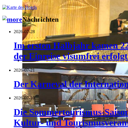
Nachrichten
2026-07-28
Im ersten Halbjahr kamen 22
der Einreise visumfrei erfolgt
2026-07-21
Der Karneval der Internatio
2026-07-10
Die Sommertourismus-Saison 
Kultur- und Tourismusverans