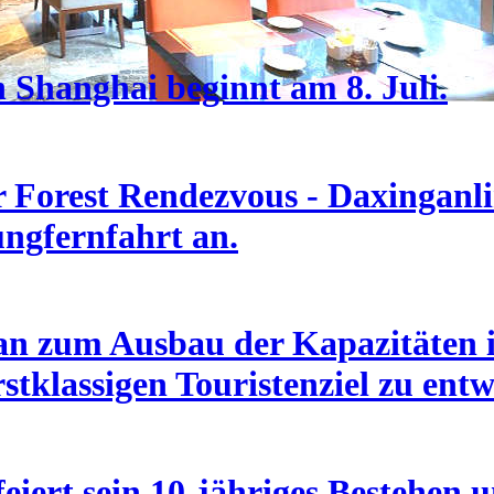
n Shanghai beginnt am 8. Juli.
Forest Rendezvous - Daxinganlin
ungfernfahrt an.
an zum Ausbau der Kapazitäten i
stklassigen Touristenziel zu entw
eiert sein 10-jähriges Bestehen u