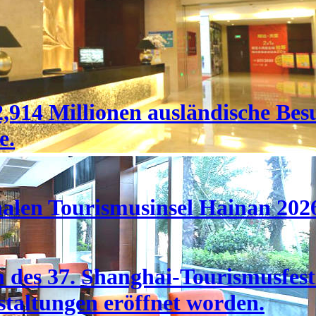
,914 Millionen ausländische Bes
e.
nalen Tourismusinsel Hainan 202
des 37. Shanghai-Tourismusfesti
taltungen eröffnet worden.