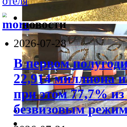
новости
2026-07-28
В первом полугод
22,914 миллиона 
при этом 77,7% из
безвизовым режим