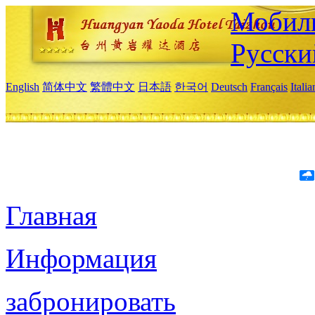
Мобиль
Русски
English
简体中文
繁體中文
日本語
한국어
Deutsch
Français
Itali
Главная
Информация
забронировать