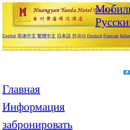
Мобиль
Русски
English
简体中文
繁體中文
日本語
한국어
Deutsch
Français
Itali
Главная
Информация
забронировать