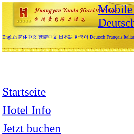
Mobile 
Deutsc
English
简体中文
繁體中文
日本語
한국어
Deutsch
Français
Itali
Startseite
Hotel Info
Jetzt buchen