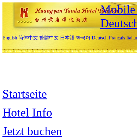
Mobile 
Deutsc
English
简体中文
繁體中文
日本語
한국어
Deutsch
Français
Itali
Startseite
Hotel Info
Jetzt buchen