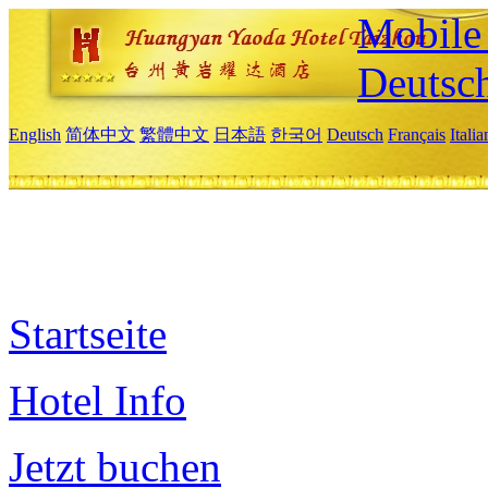
Mobile 
Deutsc
English
简体中文
繁體中文
日本語
한국어
Deutsch
Français
Itali
Startseite
Hotel Info
Jetzt buchen