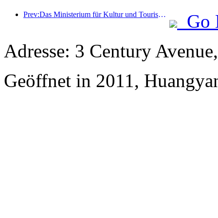
Prev:Das Ministerium für Kultur und Tourismus berichtete, dass im Jahr 2025 16.994 Sehenswürdigkeiten der Kategorie A 7,51 Milliarden Besucher empfangen und Tourismuseinnahmen in Höhe von 554,49 Milliarden Yuan generiert haben.
Go 
Adresse: 3 Century Avenue,
Geöffnet in 2011, Huangya