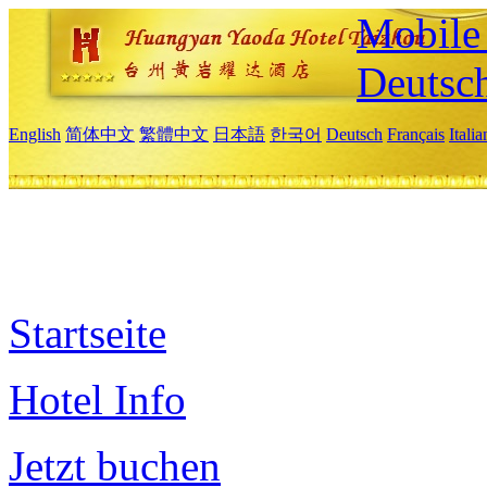
Mobile 
Deutsc
English
简体中文
繁體中文
日本語
한국어
Deutsch
Français
Itali
Startseite
Hotel Info
Jetzt buchen