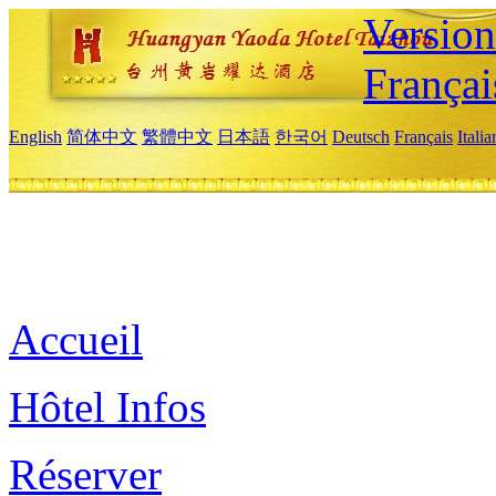
Versio
Françai
English
简体中文
繁體中文
日本語
한국어
Deutsch
Français
Itali
Accueil
Hôtel Infos
Réserver