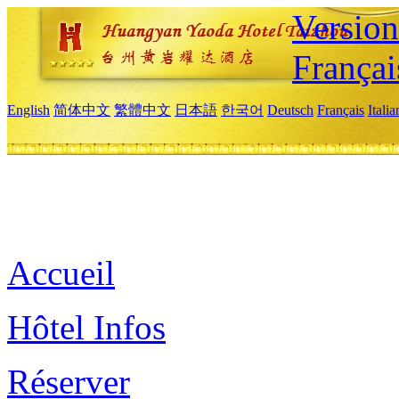
Versio
Françai
English
简体中文
繁體中文
日本語
한국어
Deutsch
Français
Itali
Accueil
Hôtel Infos
Réserver