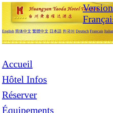
Versio
Françai
English
简体中文
繁體中文
日本語
한국어
Deutsch
Français
Itali
Accueil
Hôtel Infos
Réserver
Équipements