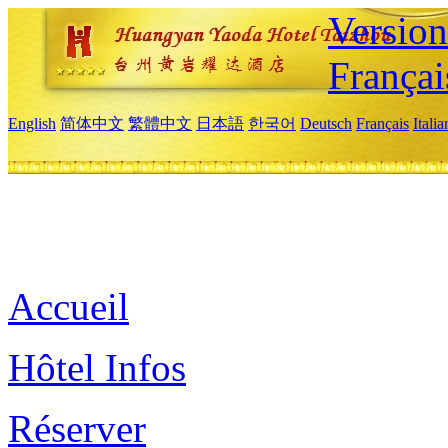
Versio
Françai
English
简体中文
繁體中文
日本語
한국어
Deutsch
Français
Itali
Accueil
Hôtel Infos
Réserver