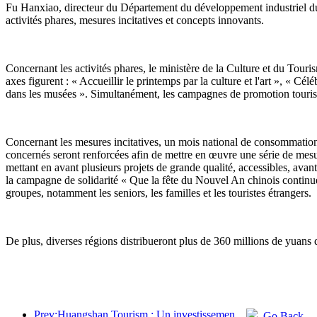
Fu Hanxiao, directeur du Département du développement industriel du m
activités phares, mesures incitatives et concepts innovants.
Concernant les activités phares, le ministère de la Culture et du Tour
axes figurent : « Accueillir le printemps par la culture et l'art », « 
dans les musées ». Simultanément, les campagnes de promotion tourist
Concernant les mesures incitatives, un mois national de consommation c
concernés seront renforcées afin de mettre en œuvre une série de mesu
mettant en avant plusieurs projets de grande qualité, accessibles, avan
la campagne de solidarité « Que la fête du Nouvel An chinois continue ». 
groupes, notamment les seniors, les familles et les touristes étrangers.
De plus, diverses régions distribueront plus de 360 millions de yuans 
Prev:Huangshan Tourism : Un investissement de 530 millions de yuans est prévu pour la rénovation des hôtels.
Go Back