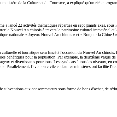
inistère de la Culture et du Tourisme, a expliqué qu'un riche programme 
isme a lancé 22 activités thématiques réparties en sept grands axes, sous
Célébrer le Nouvel An chinois à travers le patrimoine culturel immatériel 
ique nationale « Joyeux Nouvel An chinois » et « Bonjour la Chine ! »
ulturelle et touristique sera lancé à l'occasion du Nouvel An chinois. La
res bénéfiques pour la population. Par exemple, la deuxième vague de pr
tageux et divertissants pour tous. Les syndicats à tous les niveaux, en c
Parallèlement, l'aviation civile et d'autres ministères ont facilité l'acc
de subventions aux consommateurs sous forme de bons d'achat, de réducti