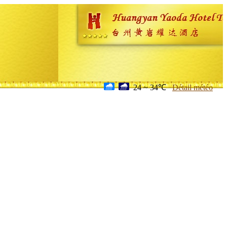
24 ~ 34℃
Détail météo