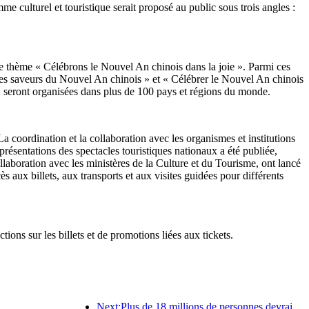
culturel et touristique serait proposé au public sous trois angles :
 le thème « Célébrons le Nouvel An chinois dans la joie ». Parmi ces
et les saveurs du Nouvel An chinois » et « Célébrer le Nouvel An chinois
 seront organisées dans plus de 100 pays et régions du monde.
 coordination et la collaboration avec les organismes et institutions
ésentations des spectacles touristiques nationaux a été publiée,
ollaboration avec les ministères de la Culture et du Tourisme, ont lancé
ès aux billets, aux transports et aux visites guidées pour différents
ons sur les billets et de promotions liées aux tickets.
Next:Plus de 18 millions de personnes devraient entrer et sortir du pays pendant les neuf jours de vacances du Nouvel An chinois.