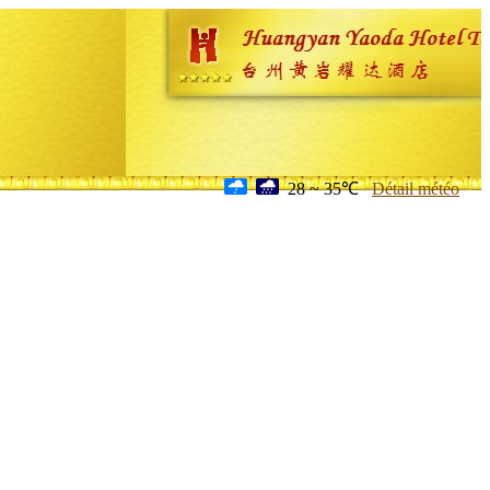
28 ~ 35℃
Détail météo