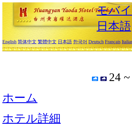
モバイ
日本語
English
简体中文
繁體中文
日本語
한국어
Deutsch
Français
Itali
24 
ホーム
ホテル詳細