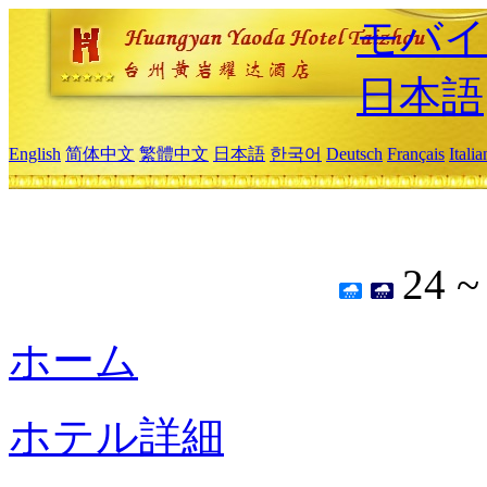
モバイ
日本語
English
简体中文
繁體中文
日本語
한국어
Deutsch
Français
Itali
24 
ホーム
ホテル詳細