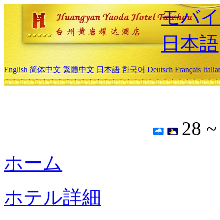
モバイ
日本語
English
简体中文
繁體中文
日本語
한국어
Deutsch
Français
Itali
28 
ホーム
ホテル詳細