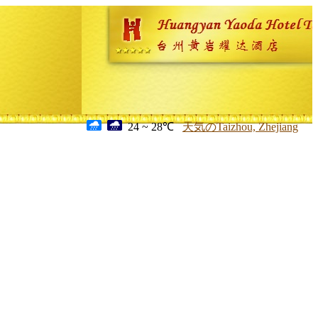
24 ~ 28℃
天気のTaizhou, Zhejiang