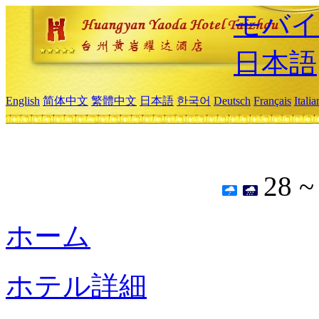
モバイ
日本語
English
简体中文
繁體中文
日本語
한국어
Deutsch
Français
Itali
28 
ホーム
ホテル詳細