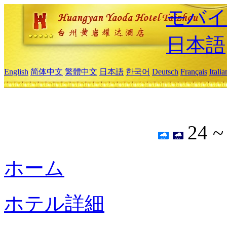
モバイ
日本語
English
简体中文
繁體中文
日本語
한국어
Deutsch
Français
Itali
24 
ホーム
ホテル詳細