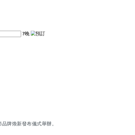
?
晚
節品牌煥新發布儀式舉辦。