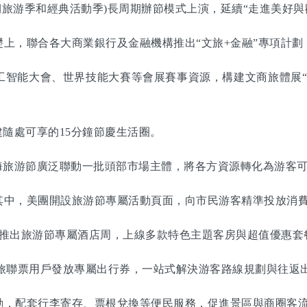
期旅游季和經典活動季)長周期辦節模式上演，延續“走進美好與
，聯合各大商業銀行及金融機構推出“文旅+金融”專項計劃
能大會、世界技能大賽等會展賽事資源，構建文商旅體展“
隨處可享的15分鐘節慶生活圈。
旅游節廣泛聯動一批頭部市場主體，將各方資源轉化為游客可
中，美團開設旅游節專屬活動頁面，向市民游客精準投放消費
推出旅游節專屬酒店周，上線多款特色主題客房與超值優惠套
旅聯票用戶發放專屬出行券，一站式解決游客路線規劃與往返
，配套行李寄存、票根兌換等便民服務，促進景區與商圈客