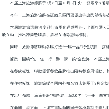
本屆上海旅游節將于7月8日至10月6日以“一節兩季”(暑
今年，上海旅游節將在延續景區門票優惠等惠民舉措基礎上
本屆旅游節還將深度踐行市場化運營思路，全面打通人工智
慶互動，推出跨業態聯票、票根互通等惠民機制。
同時，旅游節將聯動各區打造“一區一品”特色項目，搭建
據悉，圍繞“吃、住、行、游、購、娛”全鏈路，本屆上海
在餐飲板塊，聯動優質餐飲品牌推出限時餐廳周活動。其
在住宿板塊，旅游節聯合國內外知名酒店集團于9月金秋
在出行領域，滴滴升級“暢快游上海2.0”打卡手冊，向文
在商圈引流方面，上海市重點商圈同步落地暑期主題活動