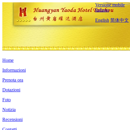
Versione mobile
Italiano
English
简体中文
Home
Informazioni
Prenota ora
Dotazioni
Foto
Notizia
Recensioni
Contatti