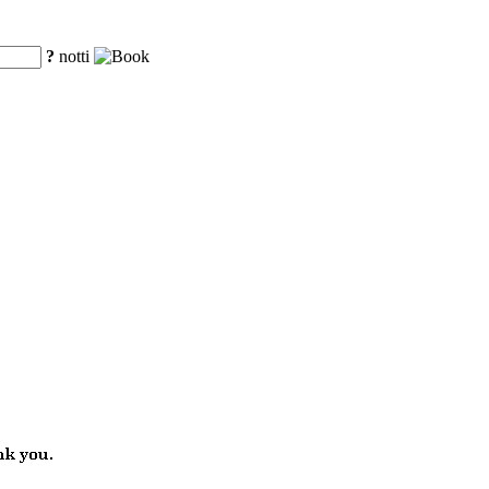
?
notti