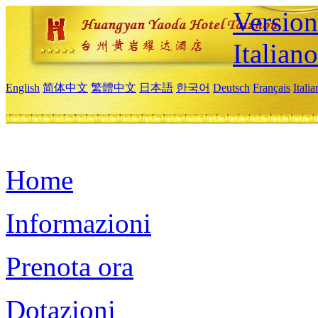
Version
Italiano
English
简体中文
繁體中文
日本語
한국어
Deutsch
Français
Itali
Home
Informazioni
Prenota ora
Dotazioni