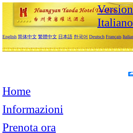
Version
Italiano
English
简体中文
繁體中文
日本語
한국어
Deutsch
Français
Itali
Home
Informazioni
Prenota ora