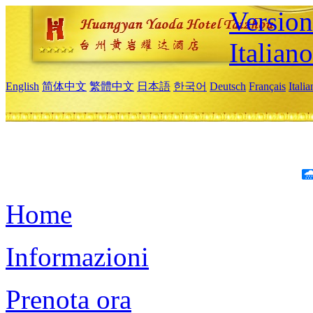
Version
Italiano
English
简体中文
繁體中文
日本語
한국어
Deutsch
Français
Itali
Home
Informazioni
Prenota ora