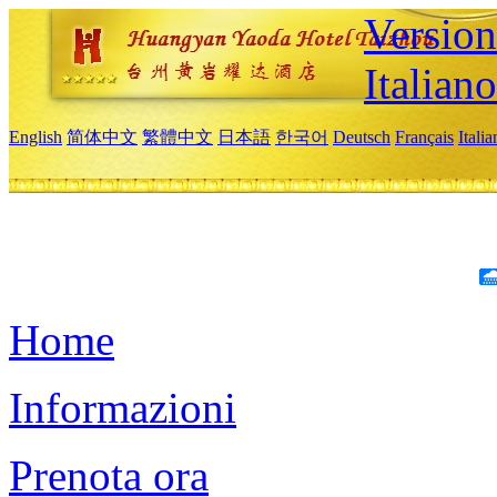
Version
Italiano
English
简体中文
繁體中文
日本語
한국어
Deutsch
Français
Itali
Home
Informazioni
Prenota ora