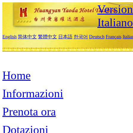
Version
Italiano
English
简体中文
繁體中文
日本語
한국어
Deutsch
Français
Itali
Home
Informazioni
Prenota ora
Dotazioni