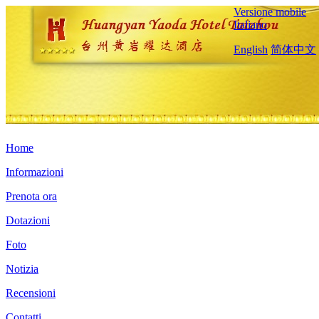
Versione mobile
Italiano
English
简体中文
Home
Informazioni
Prenota ora
Dotazioni
Foto
Notizia
Recensioni
Contatti