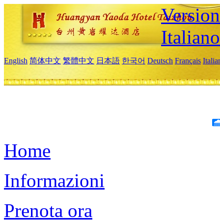
Version
Italiano
English
简体中文
繁體中文
日本語
한국어
Deutsch
Français
Itali
Home
Informazioni
Prenota ora