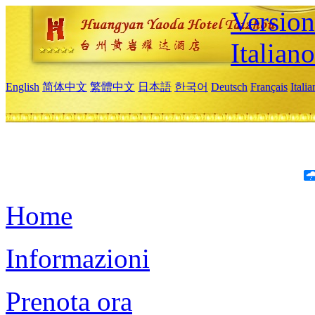
Version
Italiano
English
简体中文
繁體中文
日本語
한국어
Deutsch
Français
Itali
Home
Informazioni
Prenota ora