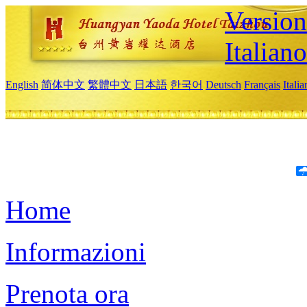
Version
Italiano
English
简体中文
繁體中文
日本語
한국어
Deutsch
Français
Itali
Home
Informazioni
Prenota ora