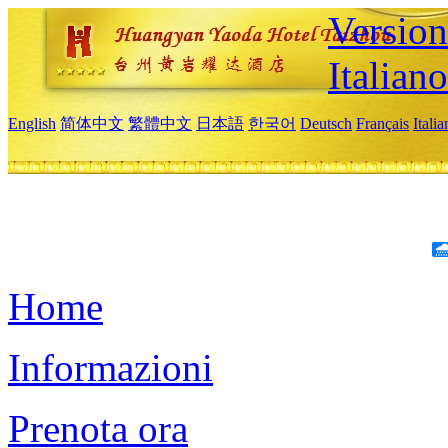
Version
Italiano
English
简体中文
繁體中文
日本語
한국어
Deutsch
Français
Itali
Home
Informazioni
Prenota ora