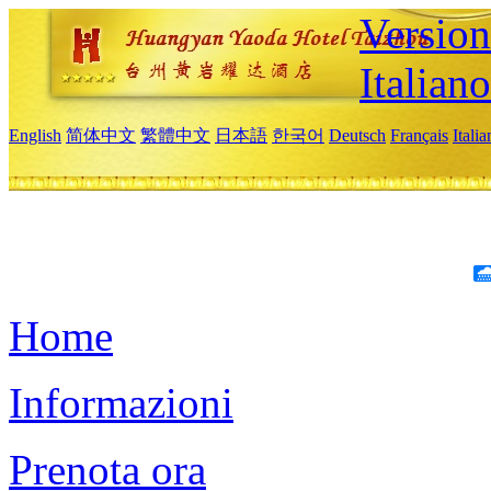
Version
Italiano
English
简体中文
繁體中文
日本語
한국어
Deutsch
Français
Itali
Home
Informazioni
Prenota ora