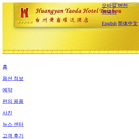
모바일 버전
한국어
English
简体中文
홈
옵션 정보
예약
편의 용품
사진
뉴스 센터
고객 후기