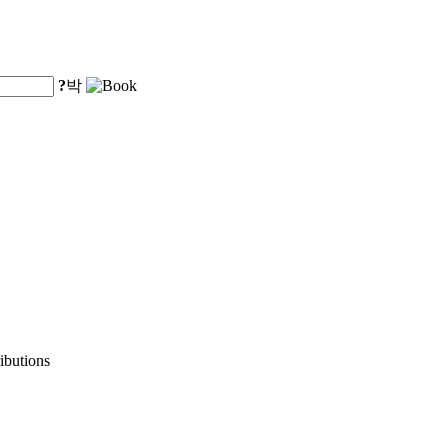
?
박
ibutions