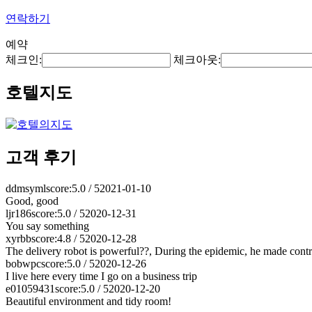
연락하기
예약
체크인:
체크아웃:
호텔지도
고객 후기
ddmsyml
score:5.0 / 5
2021-01-10
Good, good
ljr186
score:5.0 / 5
2020-12-31
You say something
xyrbb
score:4.8 / 5
2020-12-28
The delivery robot is powerful??, During the epidemic, he made contr
bobwpc
score:5.0 / 5
2020-12-26
I live here every time I go on a business trip
e01059431
score:5.0 / 5
2020-12-20
Beautiful environment and tidy room!