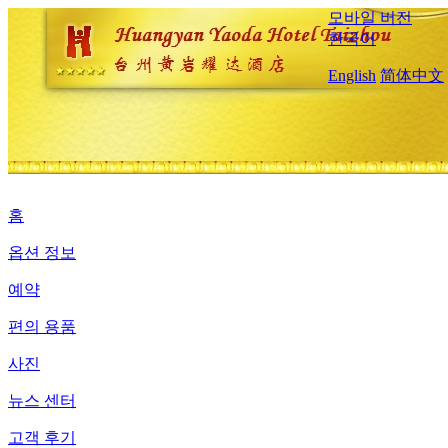
모바일 버전
한국어
English
简体中文
홈
옵션 정보
예약
편의 용품
사진
뉴스 센터
고객 후기