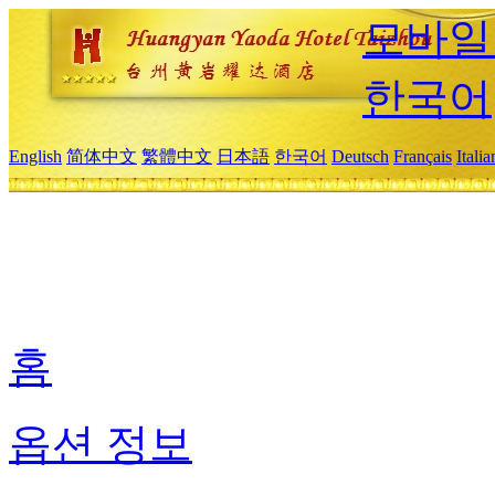
모바일
한국어
English
简体中文
繁體中文
日本語
한국어
Deutsch
Français
Itali
홈
옵션 정보