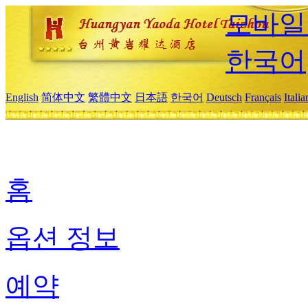
모바일
한국어
English
简体中文
繁體中文
日本語
한국어
Deutsch
Français
Itali
홈
옵션 정보
예약