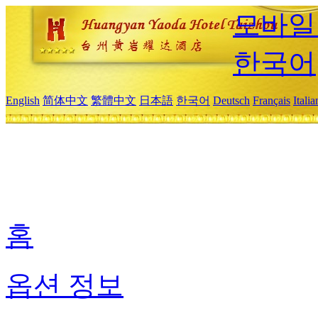
모바일
한국어
English
简体中文
繁體中文
日本語
한국어
Deutsch
Français
Itali
홈
옵션 정보