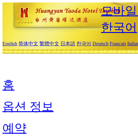
모바일
한국어
English
简体中文
繁體中文
日本語
한국어
Deutsch
Français
Itali
홈
옵션 정보
예약