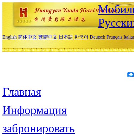
Мобиль
Русски
English
简体中文
繁體中文
日本語
한국어
Deutsch
Français
Itali
Главная
Информация
забронировать