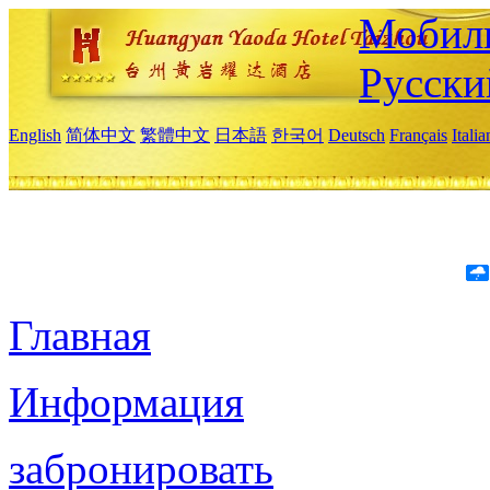
Мобиль
Русски
English
简体中文
繁體中文
日本語
한국어
Deutsch
Français
Itali
Главная
Информация
забронировать