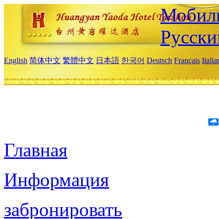
Мобиль
Русски
English
简体中文
繁體中文
日本語
한국어
Deutsch
Français
Itali
Главная
Информация
забронировать