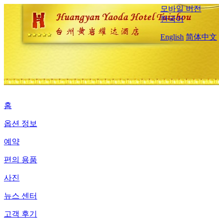
모바일 버전
한국어
English
简体中文
홈
옵션 정보
예약
편의 용품
사진
뉴스 센터
고객 후기