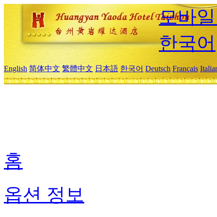
모바일
한국어
English
简体中文
繁體中文
日本語
한국어
Deutsch
Français
Itali
홈
옵션 정보