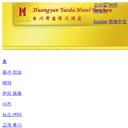
모바일 버전
한국어
English
简体中文
홈
옵션 정보
예약
편의 용품
사진
뉴스 센터
고객 후기