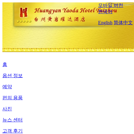
모바일 버전
한국어
English
简体中文
홈
옵션 정보
예약
편의 용품
사진
뉴스 센터
고객 후기