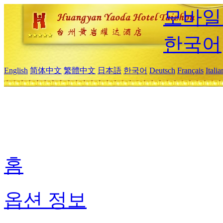
모바일
한국어
English
简体中文
繁體中文
日本語
한국어
Deutsch
Français
Itali
홈
옵션 정보