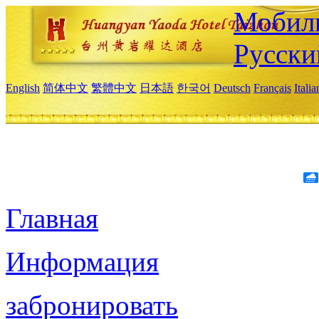
Мобиль
Русски
English
简体中文
繁體中文
日本語
한국어
Deutsch
Français
Itali
Главная
Информация
забронировать