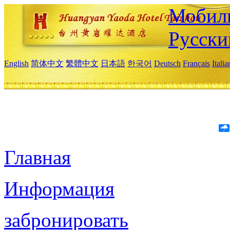
Мобиль
Русски
English
简体中文
繁體中文
日本語
한국어
Deutsch
Français
Itali
Главная
Информация
забронировать